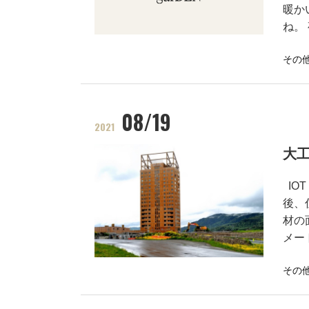
暖か
ね。
その
08/19
2021
大
IO
後、
材の
メー
その