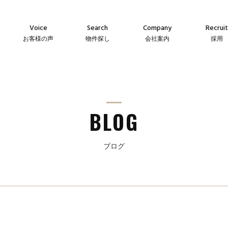
Voice
Search
Company
Recruit
お客様の声
物件探し
会社案内
採用
Agency
Company
Messag
え
仲介物件
会社案内
メッセー
Sales
Guideline
Recruit
ン
自社販売物件
事業指針
採用情
BLOG
ブログ