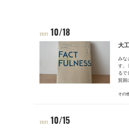
10/18
2021
大
みな
す。
るで
貧困
その
10/15
2021