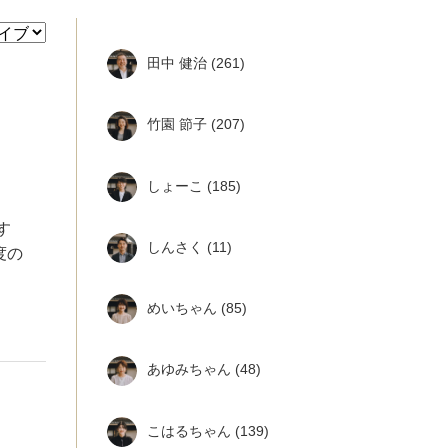
田中 健治
(261)
竹園 節子
(207)
しょーこ
(185)
す
しんさく
(11)
度の
めいちゃん
(85)
あゆみちゃん
(48)
こはるちゃん
(139)