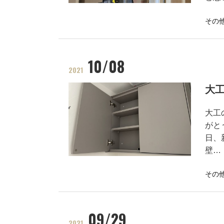
その
10/08
2021
大
大工
がと
日、
壁…
その
09/29
2021