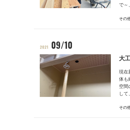
で～
その
09/10
2021
大
現在
体も
空間
して
その