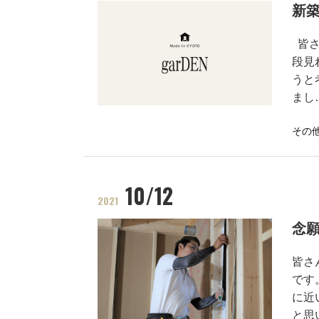
新築
皆さ
段見
うと
まし
その
10/12
2021
念
皆さ
です
に近
と思