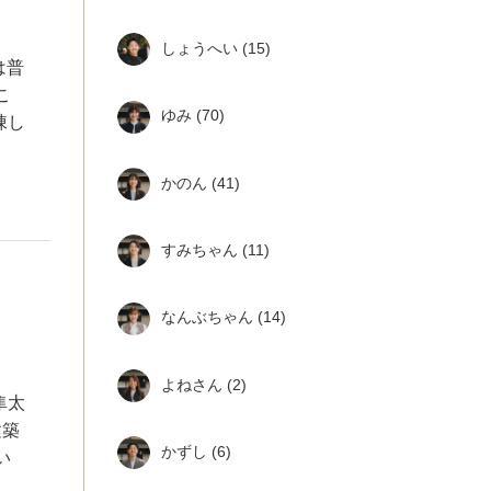
しょうへい
(15)
は普
こ
ゆみ
(70)
棟し
かのん
(41)
すみちゃん
(11)
なんぶちゃん
(14)
よねさん
(2)
隼太
建築
かずし
(6)
い