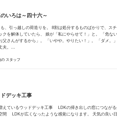
工のいろは～四十六～
も、引っ越しの荷造りを。 8割は処分するものばかりで、スチ
ックを解体していたら、 娘が「私にやらせて！」と。 「危な
お父さんがするから」。 「いやや。やりたい！」。 「ダメ。
丈夫。…
他の スタッフ
ッドデッキ工事
増えているウッドデッキ工事 LDKの掃き出しの窓につながる
空間 LDKが広くなったような感覚になります。 天気の良い