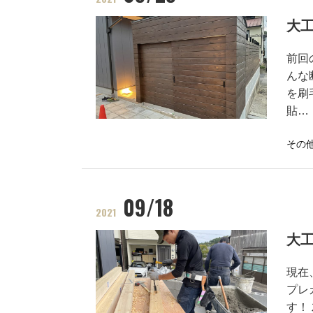
大
前回
んな
を刷
貼…
その
09/18
2021
大
現在
プレ
す！