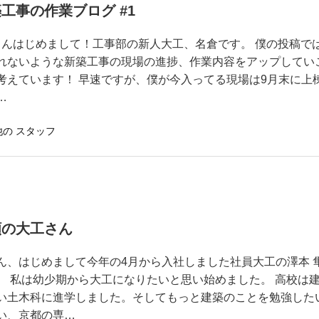
工事の作業ブログ #1
んはじめまして！工事部の新人大工、名倉です。 僕の投稿で
れないような新築工事の現場の進捗、作業内容をアップしてい
考えています！ 早速ですが、僕が今入ってる現場は9月末に上
…
他の スタッフ
願の大工さん
ん、はじめまして今年の4月から入社しました社員大工の澤本 
。 私は幼少期から大工になりたいと思い始めました。 高校は
い土木科に進学しました。そしてもっと建築のことを勉強した
い、京都の専…