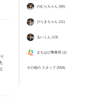
のむらちゃん
(66)
ひらまちゃん
(11)
るいくん
(13)
まちはぴ事務局
(1)
あり
先
その他の スタッフ
(559)
と