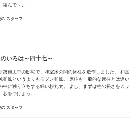
、組んで～、…
他の スタッフ
工のいろは～四十七～
新築施工中の邸宅で、和室床の間の床柱を造作しました。 和室
純和風というよりもモダン和風。 床柱も一般的な床柱とは違い
の中に独り立ちする細い杉丸太。 よし、まずは柱の長さをカッ
、芯をつけよう…
他の スタッフ