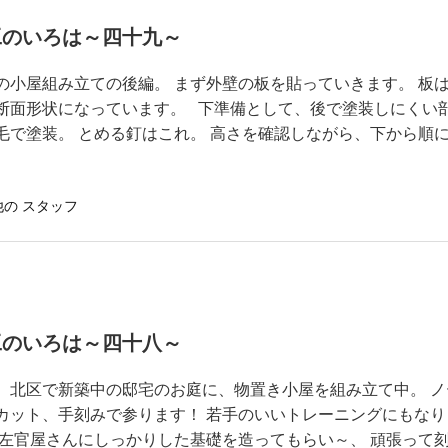
工のいろは～四十九～
の小屋組み立ての後編。 まず外壁の板を貼っていきます。 板
断面形状になっています。 下準備として、後で塗装しにくい
毛で塗装。 とめる釘はこれ。 高さを確認しながら、下から順
他の スタッフ
工のいろは～四十八～
、北区で新築中の邸宅のお庭に、物置き小屋を組み立て中。 ノ
カット、手刻みで参ります！ 若手のいいトレーニングにもなり
 左官屋さんにしっかりした基礎を造ってもらい～、 頑張って