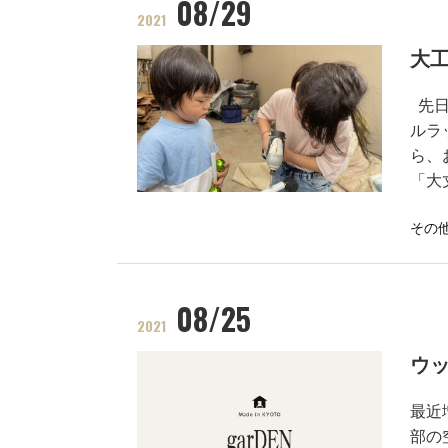
08/29
2021
大
先日
ルラ
ら、
「大
その
08/25
2021
ウ
最近
部の