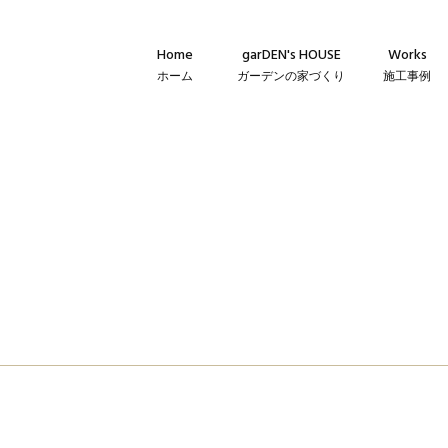
Home
garDEN's HOUSE
Works
ホーム
ガーデンの家づくり
施工事例
Concept
新築・建て替
コンセプト
リフォーム・
Technique
リノベーショ
建築仕様
Flow
家づくりの流れ
Warranty
保証とメンテナンス