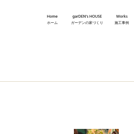
Home
garDEN's HOUSE
Works
ホーム
ガーデンの家づくり
施工事例
Concept
新築・建て替
コンセプト
リフォーム・
Technique
リノベーショ
建築仕様
Flow
家づくりの流れ
Warranty
保証とメンテナンス