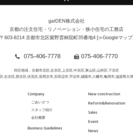
garDEN株式会社
京都の注文住宅・リノベーション・狭小住宅の工務店
〒603-8214 京都市北区紫野雲林院町35番地4
[
≫Googleマップ
075-406-7778
075-406-7770
対応地域：京都市北区,左京区,上京区,中京区,東山区,山科区,下京区
区,右京区,西京区,伏見区,長岡京市,京田辺市,宇治市,城陽市,八幡市,亀岡市,滋賀県大
Company
New construction
ごあいさつ
Reform&Renovation
スタッフ紹介
Sales
会社概要
Event
Business Guidelines
News