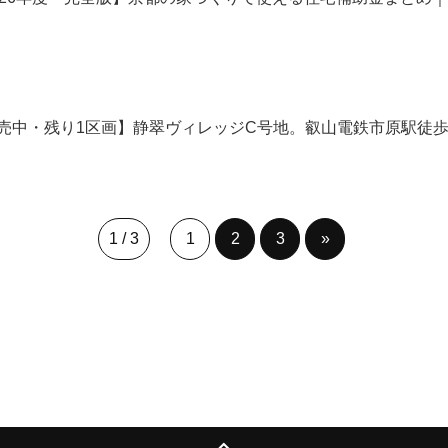
売中・残り1区画】静翠ヴィレッジC号地。叡山電鉄市原駅徒歩4
1 / 3
1
2
3
»