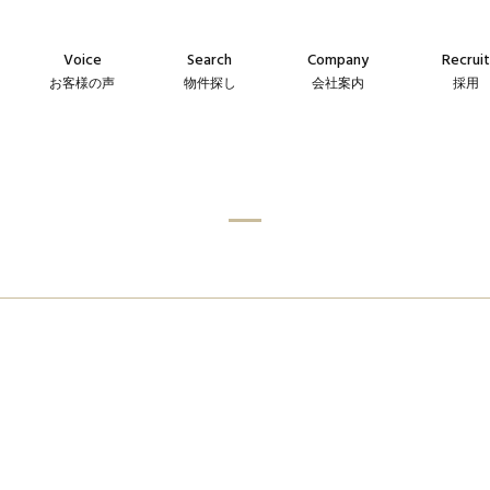
Voice
Search
Company
Recruit
お客様の声
物件探し
会社案内
採用
Agency
Company
Messag
え
仲介物件
会社案内
メッセー
Sales
Guideline
Recruit
ン
自社販売物件
事業指針
採用情