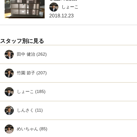
しょーこ
2018.12.23
スタッフ別に見る
田中 健治
(262)
竹園 節子
(207)
しょーこ
(185)
しんさく
(11)
めいちゃん
(85)