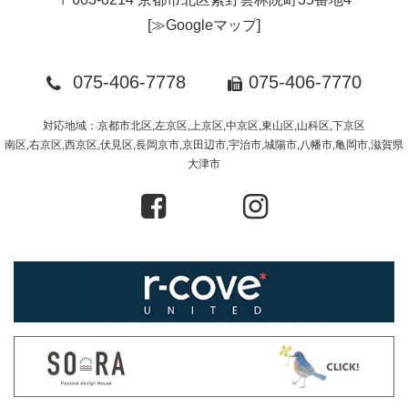
[
≫Googleマップ
]
075-406-7778
075-406-7770
対応地域：京都市北区,左京区,上京区,中京区,東山区,山科区,下京区
南区,右京区,西京区,伏見区,長岡京市,京田辺市,宇治市,城陽市,八幡市,亀岡市,滋賀県
大津市