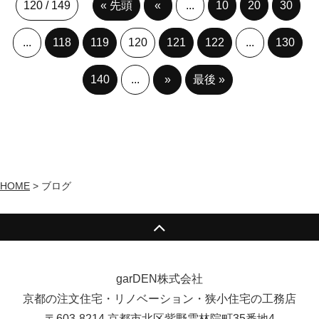
120 / 149
« 先頭
«
...
10
20
30
...
118
119
120
121
122
...
130
140
...
»
最後 »
HOME
>
ブログ
garDEN株式会社
京都の注文住宅・リノベーション・狭小住宅の工務店
〒603-8214 京都市北区紫野雲林院町35番地4